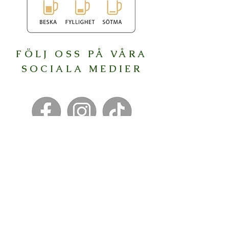
FÖLJ OSS PÅ VÅRA
SOCIALA MEDIER
KONTAKT
Krönleins Bryggeri AB,
Box 253, 301 07, HALMSTAD
Besöksadress:
Klammerdammsgatan 26, Halmstad
​035-17 60 00
info@kronleins.se