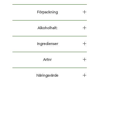
Starköl - ljus lager
Förpackning
50cl Burk
Alkoholhalt:
5.2%
Ingredienser
Vatten,
KORNMALT
, majs, humle
Artnr
136166
Näringsvärde
Näringsdeklaration per 100 ml:
Energi 150kJ
Energi 36kcal