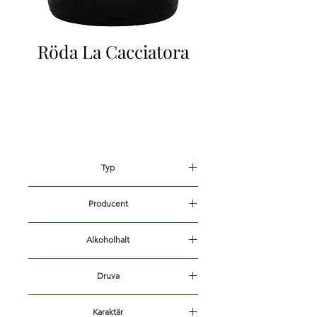
Röda La Cacciatora
Typ
Vin
Producent
La Cacciatora
Alkoholhalt
12,5%
Druva
70% Sangiovese och 30% Barbera
Karaktär