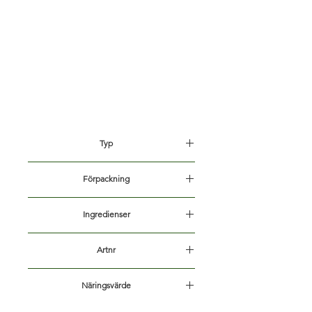
Typ
Vatten
Förpackning
1L PET
Ingredienser
Kolsyrat vatten, natriumkarbonat,
Artnr
natriumklorid, natriumsulfat
5004
Näringsvärde
Näringsdeklaration per 100 ml: